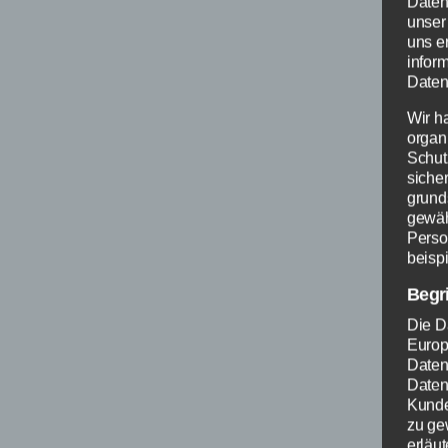
Daten
unser
Stand
uns e
infor
Daten
Wir h
organ
Schut
siche
grund
gewäh
Perso
beispi
Begr
Die D
Europ
Daten
Datens
Kunde
zu ge
erläut