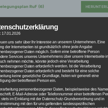
elegungsplan RuF (6)
HERUNTER
tenschutzerklärung
: 17.01.2026
reuen uns sehr über Ihr Interesse an unserem Unternehmen. Eine
ng der Internetseiten ist grundsätzlich ohne jede Angabe
Kategorien
nenbezogener Daten möglich. Sofern eine betroffene Person
HALLENPLAN
dere Services unseres Unternehmens über unsere Internetseite i
uch nehmen möchte, könnte jedoch eine Verarbeitung
Hallenplan
nenbezogener Daten erforderlich werden. Ist die Verarbeitung
nenbezogener Daten erforderlich und besteht für eine solche
beitung keine gesetzliche Grundlage, holen wir generell eine
ligung der betroffenen Person ein.
erarbeitung personenbezogener Daten, beispielsweise des Name
Von
RuthPittelkow
14. März 2026
Beitragsautor
Veröffentlichungsdatum
nschrift, E-Mail-Adresse oder Telefonnummer einer betroffenen Pe
gt stets im Einklang mit der Datenschutz-Grundverordnung und in
instimmung mit den für uns geltenden landesspezifischen