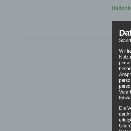
Hallenb
Da
Stand
Wir f
Nutzu
perso
beson
Anspr
perso
perso
Verar
Einwil
Die V
der A
erfol
Übere