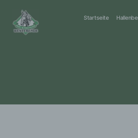
Startseite
Hallenb
RuF
Westerende