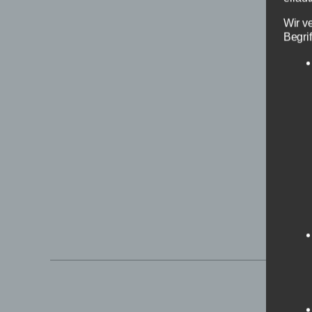
Wir v
Begrif
Hallen