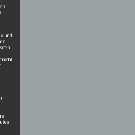
e
von
n
he und
sen
Daten
 nicht
n
n
ere
 dies