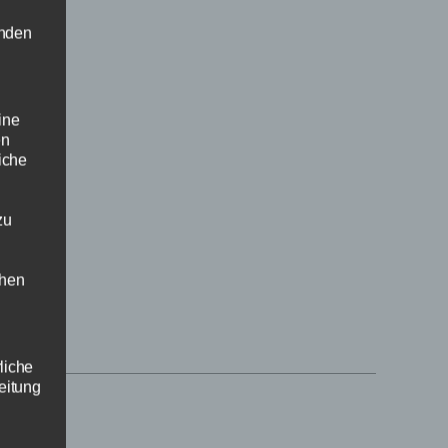
enden
ine
en
liche
zu
LADEN
chen
rliche
eitung