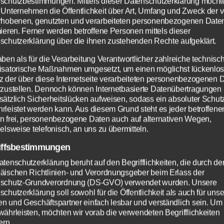
schutzbestimmungen. Mittels dieser Datenschutzerklärung möcht
 Unternehmen die Öffentlichkeit über Art, Umfang und Zweck der 
 März 2026
rhobenen, genutzten und verarbeiteten personenbezogenen Date
mieren. Ferner werden betroffene Personen mittels dieser
schutzerklärung über die ihnen zustehenden Rechte aufgeklärt.
aben als für die Verarbeitung Verantwortlicher zahlreiche technisc
isatorische Maßnahmen umgesetzt, um einen möglichst lückenlo
z der über diese Internetseite verarbeiteten personenbezogenen 
rzustellen. Dennoch können Internetbasierte Datenübertragungen
sätzlich Sicherheitslücken aufweisen, sodass ein absoluter Schutz
rleistet werden kann. Aus diesem Grund steht es jeder betroffene
n frei, personenbezogene Daten auch auf alternativen Wegen,
elsweise telefonisch, an uns zu übermitteln.
iffsbestimmungen
atenschutzerklärung beruht auf den Begrifflichkeiten, die durch de
äischen Richtlinien- und Verordnungsgeber beim Erlass der
schutz-Grundverordnung (DS-GVO) verwendet wurden. Unsere
chutzerklärung soll sowohl für die Öffentlichkeit als auch für uns
n und Geschäftspartner einfach lesbar und verständlich sein. Um
währleisten, möchten wir vorab die verwendeten Begrifflichkeiten
ern.