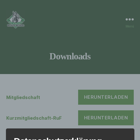
Menü
RuF
Westerende
Downloads
HERUNTERLADEN
Mitgliedschaft
HERUNTERLADEN
Kurzmitgliedschaft-RuF
HERUNTERLADEN
Einstellvertrag