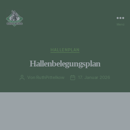
Menü
RuF
Westerende
Kategorien
HALLENPLAN
Hallenbelegungsplan
Von
RuthPittelkow
17. Januar 2026
Beitragsautor
Veröffentlichungsdatum