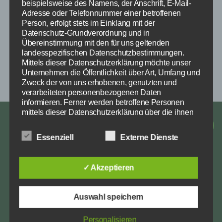
beispielsweise des Namens, der Anschrift, E-Mail-
Adresse oder Telefonnummer einer betroffenen
Person, erfolgt stets im Einklang mit der
Datenschutz-Grundverordnung und in
Übereinstimmung mit den für uns geltenden
Hallenbelegungsplan RuF (Stand Januar_2026)
landesspezifischen Datenschutzbestimmungen.
Mittels dieser Datenschutzerklärung möchte unser
HERUNTERLADEN
Unternehmen die Öffentlichkeit über Art, Umfang und
Zweck der von uns erhobenen, genutzten und
verarbeiteten personenbezogenen Daten
informieren. Ferner werden betroffene Personen
mittels dieser Datenschutzerklärung über die ihnen
zustehenden Rechte aufgeklärt.
Impressum
Facebook
Instagra
E-
Datenschutz
Essenziell
Externe Dienste
Wir haben als für die Verarbeitung Verantwortlicher
Mail
zahlreiche technische und organisatorische
Maßnahmen umgesetzt, um einen möglichst
✓ Akzeptieren
lückenlosen Schutz der über diese Internetseite
Über diese Website
verarbeiteten personenbezogenen Daten
sicherzustellen. Dennoch können Internetbasierte
Auswahl speichern
Datenübertragungen grundsätzlich
Dies ist die Webseite des Reit- & Fahrverein
Sicherheitslücken aufweisen, sodass ein absoluter
Westerende. Hier werdet ihr immer über die
Schutz nicht gewährleistet werden kann. Aus diesem
Personalisieren