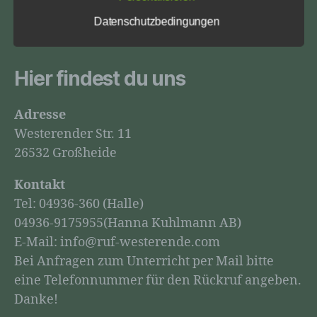
Grund steht es jeder betroffenen Person frei,
nächsten Termine und aktuellen Ereignisse
Datenschutzbedingungen
personenbezogene Daten auch auf alternativen
informiert.
Wegen, beispielsweise telefonisch, an uns zu
übermitteln.
Hier findest du uns
Begriffsbestimmungen
Die Datenschutzerklärung beruht auf den
Adresse
Begrifflichkeiten, die durch den Europäischen
Richtlinien- und Verordnungsgeber beim Erlass der
Westerender Str. 11
Datenschutz-Grundverordnung (DS-GVO)
26532 Großheide
verwendet wurden. Unsere Datenschutzerklärung
soll sowohl für die Öffentlichkeit als auch für unsere
Kontakt
Kunden und Geschäftspartner einfach lesbar und
verständlich sein. Um dies zu gewährleisten,
Tel: 04936-360 (Halle)
möchten wir vorab die verwendeten Begrifflichkeiten
04936-9175955(Hanna Kuhlmann AB)
erläutern.
E-Mail: info@ruf-westerende.com
Wir verwenden in dieser Datenschutzerklärung unter
Bei Anfragen zum Unterricht per Mail bitte
anderem die folgenden Begriffe:
eine Telefonnummer für den Rückruf angeben.
a) personenbezogene Daten
Danke!
Personenbezogene Daten sind alle