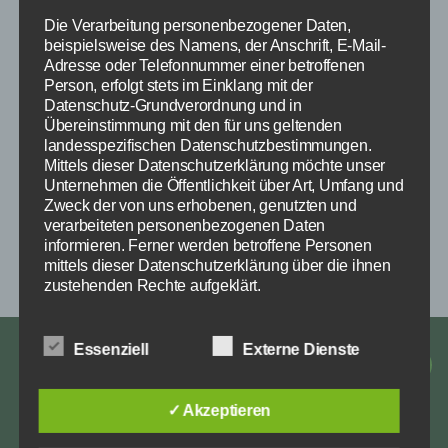
Die Verarbeitung personenbezogener Daten,
beispielsweise des Namens, der Anschrift, E-Mail-
Adresse oder Telefonnummer einer betroffenen
Person, erfolgt stets im Einklang mit der
Datenschutz-Grundverordnung und in
Übereinstimmung mit den für uns geltenden
landesspezifischen Datenschutzbestimmungen.
Hallenbelegungsplan RuF (6)
Mittels dieser Datenschutzerklärung möchte unser
HERUNTERLADEN
Unternehmen die Öffentlichkeit über Art, Umfang und
Zweck der von uns erhobenen, genutzten und
verarbeiteten personenbezogenen Daten
informieren. Ferner werden betroffene Personen
mittels dieser Datenschutzerklärung über die ihnen
zustehenden Rechte aufgeklärt.
Wir haben als für die Verarbeitung Verantwortlicher
zahlreiche technische und organisatorische
Essenziell
Externe Dienste
Impressum
Maßnahmen umgesetzt, um einen möglichst
Facebook
Instagra
E-
lückenlosen Schutz der über diese Internetseite
Datenschutz
verarbeiteten personenbezogenen Daten
Mail
✓ Akzeptieren
sicherzustellen. Dennoch können Internetbasierte
Datenübertragungen grundsätzlich