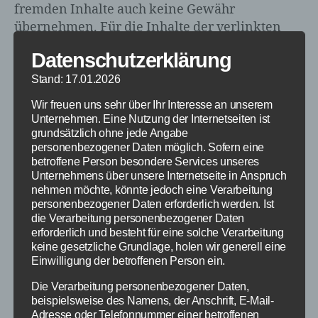
fremden Inhalte auch keine Gewähr
übernehmen. Für die Inhalte der verlinkten
Seiten ist stets der jeweilige Anbieter oder
Datenschutzerklärung
Betreiber der Seiten verantwortlich. Die
verlinkten Seiten wurden zum Zeitpunkt der
Stand: 17.01.2026
Verlinkung auf mögliche Rechtsverstöße
Wir freuen uns sehr über Ihr Interesse an unserem
überprüft. Rechtswidrige Inhalte waren zum
Unternehmen. Eine Nutzung der Internetseiten ist
Zeitpunkt der Verlinkung nicht erkennbar. Eine
grundsätzlich ohne jede Angabe
personenbezogener Daten möglich. Sofern eine
permanente inhaltliche Kontrolle der
betroffene Person besondere Services unseres
verlinkten Seiten ist jedoch ohne konkrete
Unternehmens über unsere Internetseite in Anspruch
Anhaltspunkte einer Rechtsverletzung nicht
nehmen möchte, könnte jedoch eine Verarbeitung
zumutbar. Bei Bekanntwerden von
personenbezogener Daten erforderlich werden. Ist
die Verarbeitung personenbezogener Daten
Rechtsverletzungen werden wir derartige
erforderlich und besteht für eine solche Verarbeitung
Links umgehend entfernen.
keine gesetzliche Grundlage, holen wir generell eine
Einwilligung der betroffenen Person ein.
Haftung für Inhalt:
Die Verarbeitung personenbezogener Daten,
The contents of our pages were created with the
beispielsweise des Namens, der Anschrift, E-Mail-
greatest care. However, we cannot assume any
Adresse oder Telefonnummer einer betroffenen