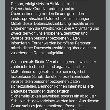
liability for the correctness, completeness and
Person, erfolgt stets im Einklang mit der
topicality of the contents. As a service provider,
Datenschutz-Grundverordnung und in
Übereinstimmung mit den für uns geltenden
we are responsible for our own content on
landesspezifischen Datenschutzbestimmungen.
these pages in accordance with § 5 DDG and
Mittels dieser Datenschutzerklärung möchte unser
general laws. According to § 5 DDG we are not
Unternehmen die Öffentlichkeit über Art, Umfang und
obliged to monitor transmitted or stored
Zweck der von uns erhobenen, genutzten und
verarbeiteten personenbezogenen Daten
information from third parties or to investigate
informieren. Ferner werden betroffene Personen
circumstances that indicate illegal activity.
mittels dieser Datenschutzerklärung über die ihnen
Obligations to remove or block the use of
zustehenden Rechte aufgeklärt.
information according to general laws remain
Wir haben als für die Verarbeitung Verantwortlicher
unaffected. However, liability in this respect is
zahlreiche technische und organisatorische
only possible from the time of knowledge of a
Maßnahmen umgesetzt, um einen möglichst
concrete infringement. If we become aware of
lückenlosen Schutz der über diese Internetseite
verarbeiteten personenbezogenen Daten
any such violations, we will remove the content
sicherzustellen. Dennoch können Internetbasierte
in question immediately.
Datenübertragungen grundsätzlich
Sicherheitslücken aufweisen, sodass ein absoluter
Urheberrecht
Schutz nicht gewährleistet werden kann. Aus diesem
Grund steht es jeder betroffenen Person frei,
Die durch die Seitenbetreiber erstellten Inhalte