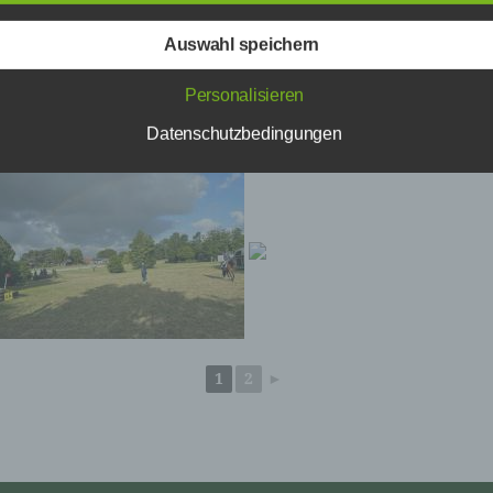
Betroffene Person ist jede identifizierte oder identifizierbare natü
Person, deren personenbezogene Daten von dem für die Verarb
Auswahl speichern
Verantwortlichen verarbeitet werden.
c) Verarbeitung
Personalisieren
Verarbeitung ist jeder mit oder ohne Hilfe automatisierter Verfah
Datenschutzbedingungen
ausgeführte Vorgang oder jede solche Vorgangsreihe im
Zusammenhang mit personenbezogenen Daten wie das Erhebe
das Erfassen, die Organisation, das Ordnen, die Speicherung, d
Anpassung oder Veränderung, das Auslesen, das Abfragen, die
Verwendung, die Offenlegung durch Übermittlung, Verbreitung o
eine andere Form der Bereitstellung, den Abgleich oder die
Verknüpfung, die Einschränkung, das Löschen oder die Vernicht
d) Einschränkung der Verarbeitung
Einschränkung der Verarbeitung ist die Markierung gespeicherte
personenbezogener Daten mit dem Ziel, ihre künftige Verarbeit
1
2
►
einzuschränken.
e) Profiling
Profiling ist jede Art der automatisierten Verarbeitung
personenbezogener Daten, die darin besteht, dass diese