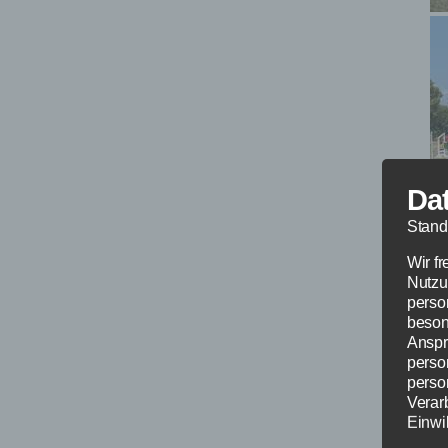
Da
Stand
Wir f
Nutzu
perso
beson
Anspr
perso
perso
Verar
Einwil