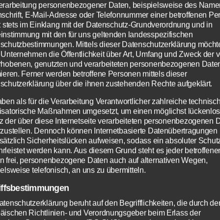
erarbeitung personenbezogener Daten, beispielsweise des Name
nschrift, E-Mail-Adresse oder Telefonnummer einer betroffenen Pe
gt stets im Einklang mit der Datenschutz-Grundverordnung und in
instimmung mit den für uns geltenden landesspezifischen
schutzbestimmungen. Mittels dieser Datenschutzerklärung möcht
 Unternehmen die Öffentlichkeit über Art, Umfang und Zweck der 
rhobenen, genutzten und verarbeiteten personenbezogenen Date
mieren. Ferner werden betroffene Personen mittels dieser
schutzerklärung über die ihnen zustehenden Rechte aufgeklärt.
aben als für die Verarbeitung Verantwortlicher zahlreiche technisc
isatorische Maßnahmen umgesetzt, um einen möglichst lückenlo
z der über diese Internetseite verarbeiteten personenbezogenen 
rzustellen. Dennoch können Internetbasierte Datenübertragungen
sätzlich Sicherheitslücken aufweisen, sodass ein absoluter Schutz
rleistet werden kann. Aus diesem Grund steht es jeder betroffene
n frei, personenbezogene Daten auch auf alternativen Wegen,
elsweise telefonisch, an uns zu übermitteln.
iffsbestimmungen
atenschutzerklärung beruht auf den Begrifflichkeiten, die durch de
äischen Richtlinien- und Verordnungsgeber beim Erlass der