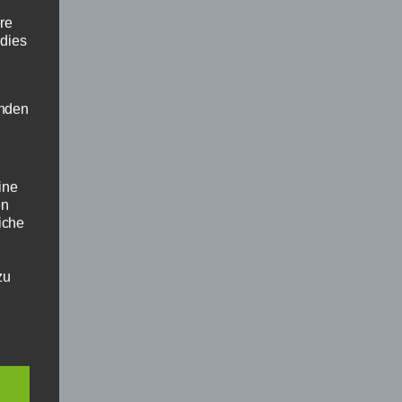
ere
 dies
enden
ine
en
liche
zu
chen