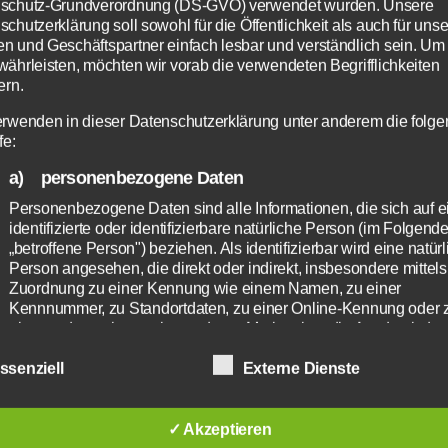
schutz-Grundverordnung (DS-GVO) verwendet wurden. Unsere
chutzerklärung soll sowohl für die Öffentlichkeit als auch für uns
n und Geschäftspartner einfach lesbar und verständlich sein. Um
währleisten, möchten wir vorab die verwendeten Begrifflichkeiten
ern.
erwenden in dieser Datenschutzerklärung unter anderem die folg
fe:
a) personenbezogene Daten
Personenbezogene Daten sind alle Informationen, die sich auf e
identifizierte oder identifizierbare natürliche Person (im Folgend
„betroffene Person") beziehen. Als identifizierbar wird eine natür
Person angesehen, die direkt oder indirekt, insbesondere mittels
Zuordnung zu einer Kennung wie einem Namen, zu einer
Kennnummer, zu Standortdaten, zu einer Online-Kennung oder 
einem oder mehreren besonderen Merkmalen, die Ausdruck der
physischen, physiologischen, genetischen, psychischen,
wirtschaftlichen, kulturellen oder sozialen Identität dieser natürli
ssenziell
Externe Dienste
Person sind, identifiziert werden kann.
b) betroffene Person
✓ Akzeptieren