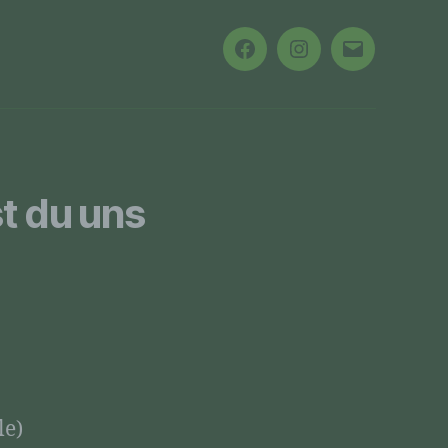
en, zu
Facebook
Instagram
E-
ssen,
Mail
er
ten in
st du uns
fern
 und
e
sen
le)
e