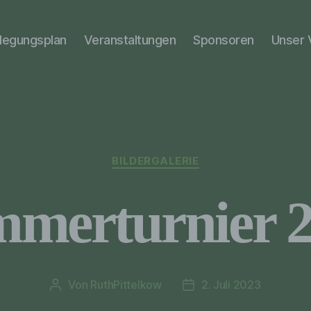
elegungsplan
Veranstaltungen
Sponsoren
Unser 
Kategorien
BILDERGALERIE
merturnier 
Von
RuthPittelkow
2. Juli 2023
Beitragsautor
Veröffentlichungsdatum