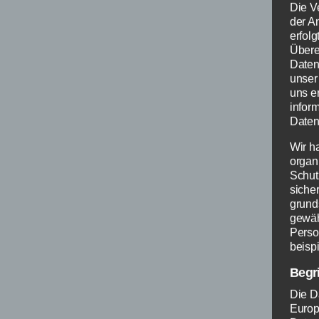
Die V
der A
erfol
Übere
Daten
unser
uns e
infor
Daten
Wir h
organ
Schut
siche
grund
gewäh
Perso
beispi
Begr
Die D
Europ