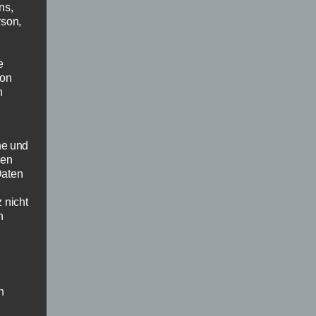
ns,
rson,
e
von
n
he und
sen
Daten
 nicht
n
n