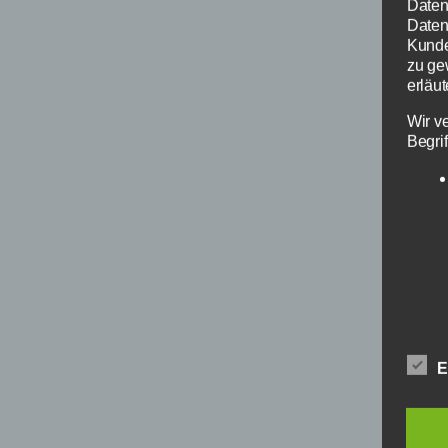
Daten
Datens
Kunde
zu ge
erläut
Wir v
Begrif
E