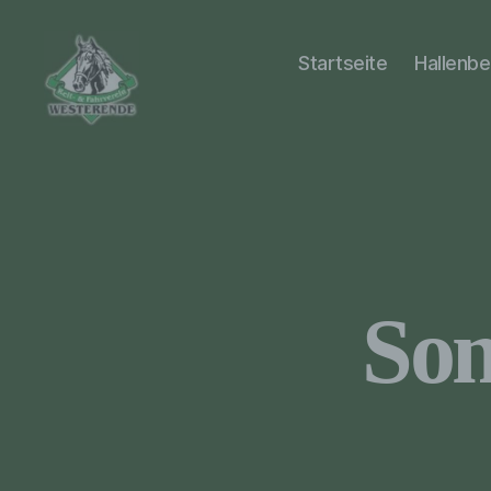
Startseite
Hallenb
RuF
Westerende
Som