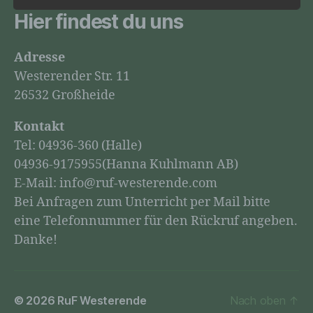
personenbezogene Daten auch auf alternativen
Hier findest du uns
Wegen, beispielsweise telefonisch, an uns zu
übermitteln.
Adresse
Begriffsbestimmungen
Westerender Str. 11
Die Datenschutzerklärung beruht auf den
Begrifflichkeiten, die durch den Europäischen
26532 Großheide
Richtlinien- und Verordnungsgeber beim Erlass der
Datenschutz-Grundverordnung (DS-GVO)
Kontakt
verwendet wurden. Unsere Datenschutzerklärung
Tel: 04936-360 (Halle)
soll sowohl für die Öffentlichkeit als auch für unsere
04936-9175955(Hanna Kuhlmann AB)
Kunden und Geschäftspartner einfach lesbar und
verständlich sein. Um dies zu gewährleisten,
E-Mail: info@ruf-westerende.com
möchten wir vorab die verwendeten Begrifflichkeiten
Bei Anfragen zum Unterricht per Mail bitte
erläutern.
eine Telefonnummer für den Rückruf angeben.
Wir verwenden in dieser Datenschutzerklärung unter
Danke!
anderem die folgenden Begriffe:
a) personenbezogene Daten
Personenbezogene Daten sind alle
© 2026
RuF Westerende
Nach oben
↑
Informationen, die sich auf eine identifizierte