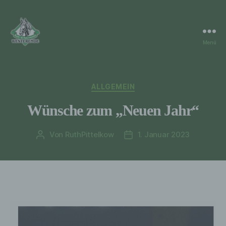
Menü
RuF
Westerende
Kategorien
ALLGEMEIN
Wünsche zum „Neuen Jahr“
Von
RuthPittelkow
1. Januar 2023
Beitragsautor
Veröffentlichungsdatum