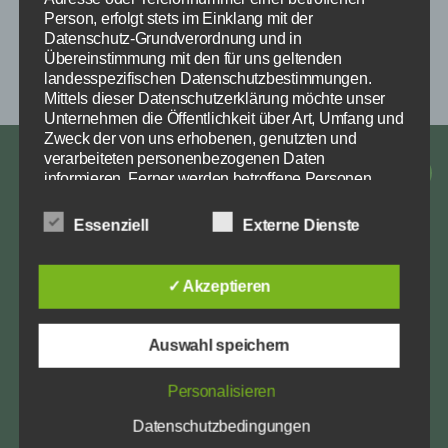
Person, erfolgt stets im Einklang mit der
Datenschutz-Grundverordnung und in
Übereinstimmung mit den für uns geltenden
landesspezifischen Datenschutzbestimmungen.
Mittels dieser Datenschutzerklärung möchte unser
Unternehmen die Öffentlichkeit über Art, Umfang und
Zweck der von uns erhobenen, genutzten und
verarbeiteten personenbezogenen Daten
Impressum
informieren. Ferner werden betroffene Personen
Facebook
Instagra
E-
Datenschutz
mittels dieser Datenschutzerklärung über die ihnen
Mail
zustehenden Rechte aufgeklärt.
Essenziell
Externe Dienste
Wir haben als für die Verarbeitung Verantwortlicher
zahlreiche technische und organisatorische
Über diese Website
✓ Akzeptieren
Maßnahmen umgesetzt, um einen möglichst
lückenlosen Schutz der über diese Internetseite
verarbeiteten personenbezogenen Daten
Dies ist die Webseite des Reit- & Fahrverein
Auswahl speichern
sicherzustellen. Dennoch können Internetbasierte
Westerende. Hier werdet ihr immer über die
Datenübertragungen grundsätzlich
nächsten Termine und aktuellen Ereignisse
Personalisieren
Sicherheitslücken aufweisen, sodass ein absoluter
Schutz nicht gewährleistet werden kann. Aus diesem
informiert.
Datenschutzbedingungen
Grund steht es jeder betroffenen Person frei,