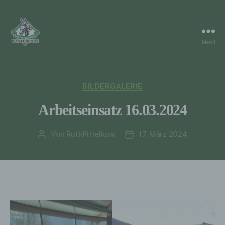
Menü
RuF
Westerende
Kategorien
BILDERGALERIE
Arbeitseinsatz 16.03.2024
Von
RuthPittelkow
17. März 2024
Beitragsautor
Veröffentlichungsdatum