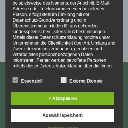
beispielsweise des Namens, der Anschrift, E-Mail-
Adresse oder Telefonnummer einer betroffenen
Person, erfolgt stets im Einklang mit der
Datenschutz-Grundverordnung und in
Übereinstimmung mit den für uns geltenden
landesspezifischen Datenschutzbestimmungen.
Mittels dieser Datenschutzerklärung möchte unser
Unternehmen die Öffentlichkeit über Art, Umfang und
Zweck der von uns erhobenen, genutzten und
verarbeiteten personenbezogenen Daten
informieren. Ferner werden betroffene Personen
mittels dieser Datenschutzerklärung über die ihnen
zustehenden Rechte aufgeklärt.
Impressum
Facebook
Instagra
E-
Essenziell
Externe Dienste
Datenschutz
Wir haben als für die Verarbeitung Verantwortlicher
Mail
zahlreiche technische und organisatorische
Maßnahmen umgesetzt, um einen möglichst
✓ Akzeptieren
lückenlosen Schutz der über diese Internetseite
verarbeiteten personenbezogenen Daten
Über diese Website
sicherzustellen. Dennoch können Internetbasierte
Auswahl speichern
Datenübertragungen grundsätzlich
Dies ist die Webseite des Reit- & Fahrverein
Sicherheitslücken aufweisen, sodass ein absoluter
Schutz nicht gewährleistet werden kann. Aus diesem