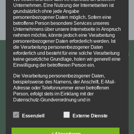
Unternehmen. Eine Nutzung der Internetseiten ist
grundsätzlich ohne jede Angabe
personenbezogener Daten möglich. Sofern eine
betroffene Person besondere Services unseres
Unternehmens über unsere Internetseite in Anspruch
nehmen möchte, könnte jedoch eine Verarbeitung
personenbezogener Daten erforderlich werden. Ist
die Verarbeitung personenbezogener Daten
Impressum
erforderlich und besteht für eine solche Verarbeitung
Facebook
Instagra
E-
keine gesetzliche Grundlage, holen wir generell eine
Datenschutz
Einwilligung der betroffenen Person ein.
Mail
Die Verarbeitung personenbezogener Daten,
beispielsweise des Namens, der Anschrift, E-Mail-
Über diese Website
Adresse oder Telefonnummer einer betroffenen
Person, erfolgt stets im Einklang mit der
Datenschutz-Grundverordnung und in
Dies ist die Webseite des Reit- & Fahrverein
Übereinstimmung mit den für uns geltenden
Westerende. Hier werdet ihr immer über die
landesspezifischen Datenschutzbestimmungen.
Essenziell
Externe Dienste
Mittels dieser Datenschutzerklärung möchte unser
nächsten Termine und aktuellen Ereignisse
Unternehmen die Öffentlichkeit über Art, Umfang und
informiert.
Zweck der von uns erhobenen, genutzten und