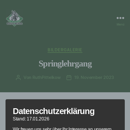
Menü
RuF
Westerende
Kategorien
BILDERGALERIE
Springlehrgang
Von
RuthPittelkow
19. November 2023
Beitragsautor
Veröffentlichungsdatum
Datenschutzerklärung
Stand: 17.01.2026
Wir freuen uns sehr über Ihr Interesse an unserem